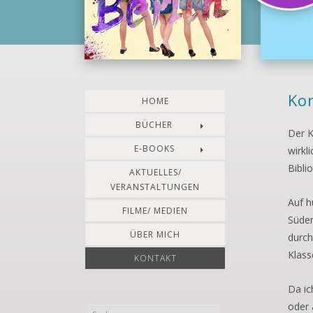
Ko
HOME
BÜCHER
Der K
E-BOOKS
wirkl
Bibli
AKTUELLES/
VERANSTALTUNGEN
Auf h
FILME/ MEDIEN
Süden
ÜBER MICH
durch
Klass
KONTAKT
Da ic
oder 
S